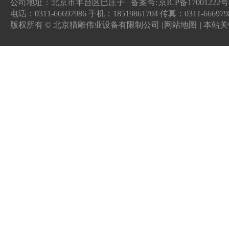
公司地址：北京市丰台区巴庄子 备案号:
京ICP备17001222号
电话：0311-66697986 手机：18519861704 传真：0311-666979
版权所有 © 北京猎雕伟业设备有限制公司 |
网站地图
| 本站关