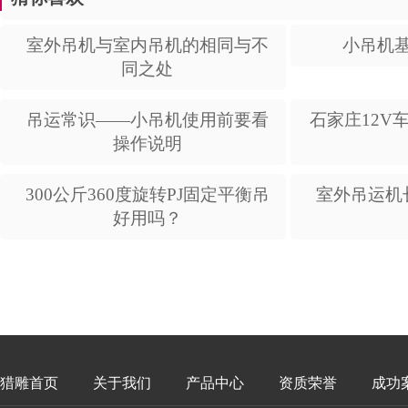
室外吊机与室内吊机的相同与不
小吊机
同之处
吊运常识——小吊机使用前要看
石家庄12V
操作说明
300公斤360度旋转PJ固定平衡吊
室外吊运机
好用吗？
猎雕首页
关于我们
产品中心
资质荣誉
成功