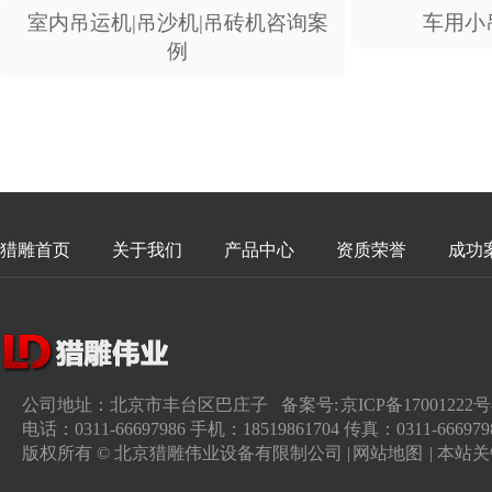
室内吊运机|吊沙机|吊砖机咨询案
车用小
例
猎雕首页
关于我们
产品中心
资质荣誉
成功
公司地址：北京市丰台区巴庄子 备案号:
京ICP备17001222号
电话：0311-66697986 手机：18519861704 传真：0311-666979
版权所有 © 北京猎雕伟业设备有限制公司 |
网站地图
| 本站关